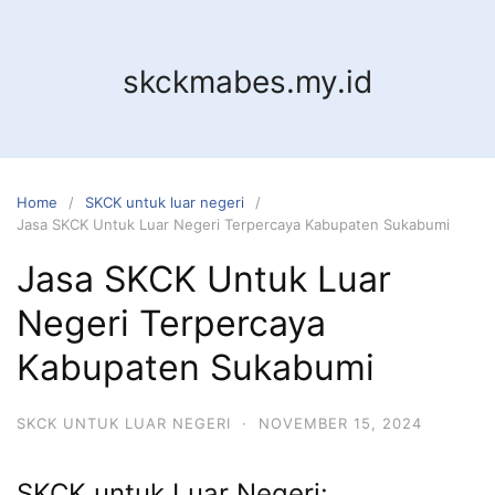
Skip
to
content
skckmabes.my.id
Home
SKCK untuk luar negeri
Jasa SKCK Untuk Luar Negeri Terpercaya Kabupaten Sukabumi
Jasa SKCK Untuk Luar
Negeri Terpercaya
Kabupaten Sukabumi
SKCK UNTUK LUAR NEGERI
·
NOVEMBER 15, 2024
SKCK untuk Luar Negeri: