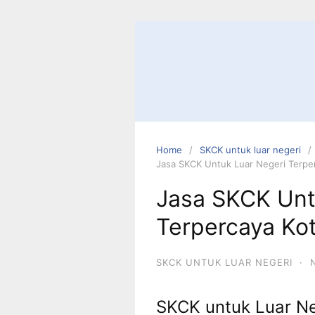
Skip
to
content
Home
SKCK untuk luar negeri
Jasa SKCK Untuk Luar Negeri Terpe
Jasa SKCK Unt
Terpercaya Ko
SKCK UNTUK LUAR NEGERI
·
SKCK untuk Luar Ne