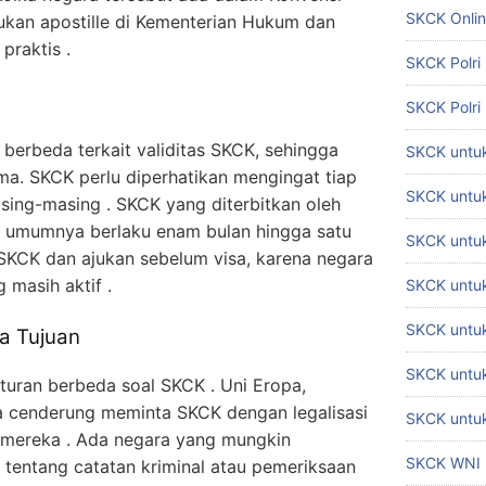
SKCK Onli
kan apostille di Kementerian Hukum dan
praktis .
SKCK Polri
SKCK Polri
 berbeda terkait validitas SKCK, sehingga
SKCK untuk
ma. SKCK perlu diperhatikan mengingat tiap
SKCK untuk
sing-masing . SKCK yang diterbitkan oleh
a umumnya berlaku enam bulan hingga satu
SKCK untuk
 SKCK dan ajukan sebelum visa, karena negara
 masih aktif .
SKCK untu
SKCK untu
a Tujuan
SKCK untuk
uran berbeda soal SKCK . Uni Eropa,
a cenderung meminta SKCK dengan legalisasi
SKCK untuk
 mereka . Ada negara yang mungkin
SKCK WNI
t tentang catatan kriminal atau pemeriksaan