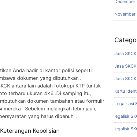
December 
November
Catego
Jasa SKCK 
Jasa SKCK
kan Anda hadir di kantor polisi seperti
embawa dokumen yang dibutuhkan .
Jasa SKCK 
CK antara lain adalah fotokopi KTP (untuk
Kartu Iden
foto terbaru ukuran 4×6 .Di samping itu,
mbutuhkan dokumen tambahan atau formulir
Legalisasi
asi mereka . Sebelum melangkah lebih jauh,
persyaratan yang harus dipenuhi .
legalisir S
legalisir S
Keterangan Kepolisian