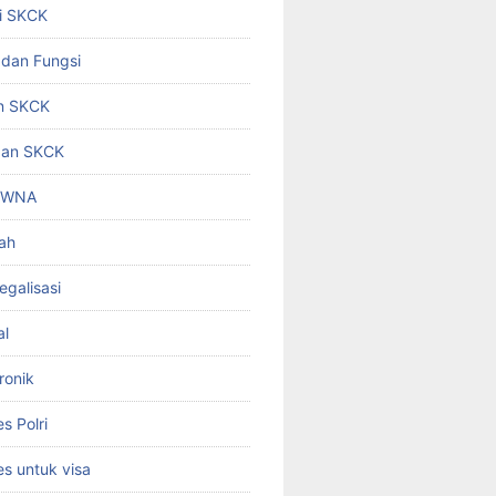
i SKCK
 dan Fungsi
n SKCK
gan SKCK
i WNA
ah
egalisasi
al
ronik
 Polri
s untuk visa