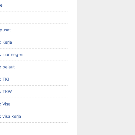
ne
 pusat
 Kerja
 luar negeri
 pelaut
k TKI
k TKW
 Visa
 visa kerja