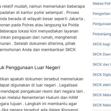
Mabes Polr
a relatif mudah, namun memerlukan beberapa
padatan di kantor polisi setempat . Proses
Pengertian
nda berada di wilayah besar seperti Jakarta .
Pengurusa
nan pada Polres atau langsung ke Polda
. Beberapa lokasi kini menyediakan layanan
Perpanjan
kinkan pengajuan dari rumah, menghemat
unan . Setelah dokumen diterima, pihak
SKCK bag
 permohonan Anda dan memberikan SKCK
SKCK Daer
SKCK dan l
tuk Penggunaan Luar Negeri
SKCK Digit
astikan apakah dokumen tersebut memerlukan
dapat digunakan di luar negeri . Legalisasi
SKCK elekt
endapat pengakuan resmi dari negara lain .
SKCK Mabes
ahkan melalui Kementerian Hukum dan HAM
egara tujuan . Langkah ini membantu agar
SKCK Mabe
 .Jika negara tersebut ada dalam Konvensi