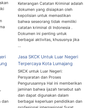
askan
Keterangan Catatan Kriminal adalah
iki
dokumen yang disiapkan oleh
kepolisian untuk memastikan
n
bahwa seseorang tidak memiliki
ama
catatan kriminal di Indonesia .
Dokumen ini penting untuk
berbagai aktivitas, khususnya jika
…
eri
Jasa SKCK Untuk Luar Negeri
gung
Terpercaya Kota Lumajang
SKCK untuk Luar Negeri:
Persyaratan dan Proses
Pengurusannya Hal ini memberikan
,
jaminan bahwa ijazah tersebut sah
dan dapat digunakan dalam
n dan
berbagai keperluan pendidikan dan
profesional internasional Surat