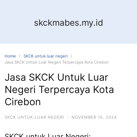
Skip
to
content
skckmabes.my.id
Home
SKCK untuk luar negeri
Jasa SKCK Untuk Luar Negeri Terpercaya Kota Cirebon
Jasa SKCK Untuk Luar
Negeri Terpercaya Kota
Cirebon
SKCK UNTUK LUAR NEGERI
·
NOVEMBER 15, 2024
SKCK untuk Luar Negeri: