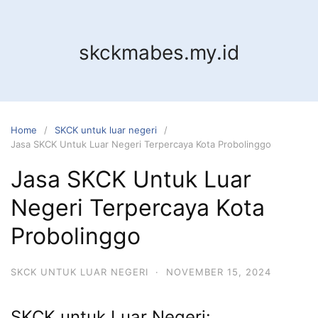
Skip
to
content
skckmabes.my.id
Home
SKCK untuk luar negeri
Jasa SKCK Untuk Luar Negeri Terpercaya Kota Probolinggo
Jasa SKCK Untuk Luar
Negeri Terpercaya Kota
Probolinggo
SKCK UNTUK LUAR NEGERI
·
NOVEMBER 15, 2024
SKCK untuk Luar Negeri: