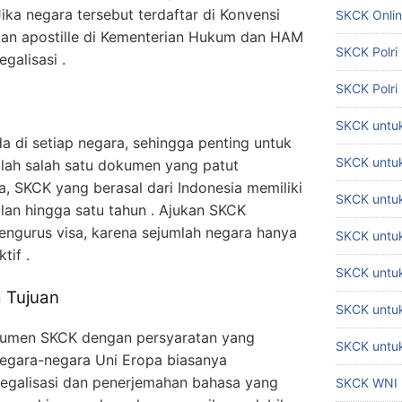
Jika negara tersebut terdaftar di Konvensi
SKCK Onli
an apostille di Kementerian Hukum dan HAM
SKCK Polri
galisasi .
SKCK Polri
SKCK untuk
 di setiap negara, sehingga penting untuk
SKCK untuk
ah salah satu dokumen yang patut
a, SKCK yang berasal dari Indonesia memiliki
SKCK untuk
lan hingga satu tahun . Ajukan SKCK
ngurus visa, karena sejumlah negara hanya
SKCK untu
tif .
SKCK untu
 Tujuan
SKCK untuk
umen SKCK dengan persyaratan yang
SKCK untuk
 negara-negara Uni Eropa biasanya
egalisasi dan penerjemahan bahasa yang
SKCK WNI