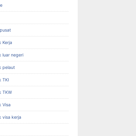
ne
 pusat
 Kerja
 luar negeri
 pelaut
k TKI
k TKW
 Visa
 visa kerja