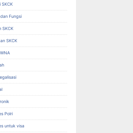
i SKCK
 dan Fungsi
n SKCK
gan SKCK
i WNA
ah
egalisasi
al
ronik
 Polri
s untuk visa