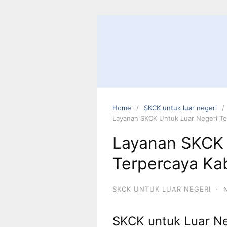
Skip
to
content
Home
SKCK untuk luar negeri
Layanan SKCK Untuk Luar Negeri Te
Layanan SKCK 
Terpercaya Ka
SKCK UNTUK LUAR NEGERI
·
SKCK untuk Luar Ne