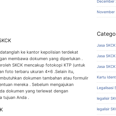
December 
November
Catego
 SKCK
Jasa SKCK 
atanglah ke kantor kepolisian terdekat
Jasa SKCK
engan membawa dokumen yang diperlukan .
eroleh SKCK mencakup fotokopi KTP (untuk
Jasa SKCK 
n foto terbaru ukuran 4×6 .Selain itu,
Kartu Iden
mbutuhkan dokumen tambahan atau formulir
etentuan mereka . Sebelum mengajukan
Legalisasi
ada dokumen yang terlewat dengan
 tujuan Anda .
legalisir S
CK
legalisir S