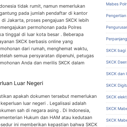
Mabes Polr
donesia tidak rumit, namun memerlukan
rgantung pada jumlah pendaftar di kantor
Pengertian
al di Jakarta, proses pengajuan SKCK lebih
t mengajukan permohonan pada Polres
Pengurusa
ka tinggal di luar kota besar . Beberapa
Perpanjan
ayanan SKCK berbasis online yang
mohonan dari rumah, menghemat waktu,
SKCK bag
Setelah semua persyaratan dipenuhi, petugas
SKCK Daer
rmohonan Anda dan merilis SKCK dalam
SKCK dan l
rluan Luar Negeri
SKCK Digit
astikan apakah dokumen tersebut memerlukan
SKCK elekt
 keperluan luar negeri . Legalisasi adalah
SKCK Mabes
kumen sah di negara asing . Di Indonesia,
Kementerian Hukum dan HAM atau kedutaan
SKCK Mabe
rosedur ini memberikan kepastian bahwa SKCK