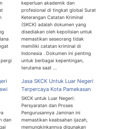
n
keperluan akademik dan
at
profesional di tingkat global Surat
n
Keterangan Catatan Kriminal
(SKCK) adalah dokumen yang
ng
disediakan oleh kepolisian untuk
dana
memastikan seseorang tidak
ngat
memiliki catatan kriminal di
Indonesia . Dokumen ini penting
 pergi
untuk berbagai kepentingan,
terutama saat …
eri
Jasa SKCK Untuk Luar Negeri
awi
Terpercaya Kota Pamekasan
SKCK untuk Luar Negeri:
Persyaratan dan Proses
ya
Pengurusannya Jaminan ini
ah dan
memastikan keabsahan ijazah,
gai
memungkinkannya digunakan