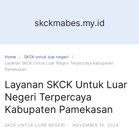
Skip
to
content
skckmabes.my.id
Home
SKCK untuk luar negeri
Layanan SKCK Untuk Luar Negeri Terpercaya Kabupaten
Pamekasan
Layanan SKCK Untuk Luar
Negeri Terpercaya
Kabupaten Pamekasan
SKCK UNTUK LUAR NEGERI
·
NOVEMBER 15, 2024