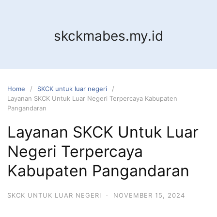
Skip
to
content
skckmabes.my.id
Home
SKCK untuk luar negeri
Layanan SKCK Untuk Luar Negeri Terpercaya Kabupaten
Pangandaran
Layanan SKCK Untuk Luar
Negeri Terpercaya
Kabupaten Pangandaran
SKCK UNTUK LUAR NEGERI
·
NOVEMBER 15, 2024