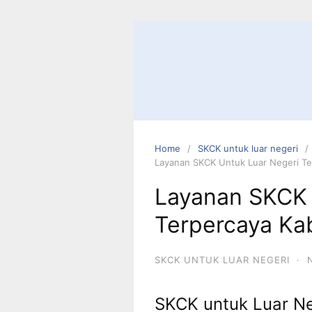
Skip
to
content
Home
SKCK untuk luar negeri
Layanan SKCK Untuk Luar Negeri T
Layanan SKCK 
Terpercaya Ka
SKCK UNTUK LUAR NEGERI
·
SKCK untuk Luar Ne