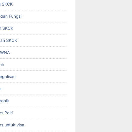
i SKCK
 dan Fungsi
n SKCK
gan SKCK
i WNA
ah
egalisasi
al
ronik
 Polri
s untuk visa