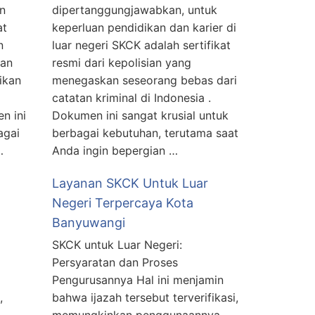
n
dipertanggungjawabkan, untuk
at
keperluan pendidikan dan karier di
n
luar negeri SKCK adalah sertifikat
kan
resmi dari kepolisian yang
ikan
menegaskan seseorang bebas dari
catatan kriminal di Indonesia .
n ini
Dokumen ini sangat krusial untuk
agai
berbagai kebutuhan, terutama saat
…
Anda ingin bepergian …
Layanan SKCK Untuk Luar
Negeri Terpercaya Kota
Banyuwangi
SKCK untuk Luar Negeri:
Persyaratan dan Proses
Pengurusannya Hal ini menjamin
,
bahwa ijazah tersebut terverifikasi,