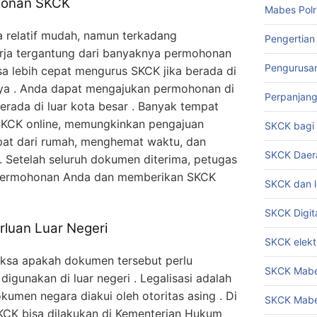
honan SKCK
Mabes Polr
 relatif mudah, namun terkadang
Pengertian
rja tergantung dari banyaknya permohonan
Pengurusa
isa lebih cepat mengurus SKCK jika berada di
nnya . Anda dapat mengajukan permohonan di
Perpanjan
 berada di luar kota besar . Banyak tempat
 SKCK online, memungkinkan pengajuan
SKCK bag
at dari rumah, menghemat waktu, dan
SKCK Daer
. Setelah seluruh dokumen diterima, petugas
 permohonan Anda dan memberikan SKCK
SKCK dan l
SKCK Digit
rluan Luar Negeri
SKCK elekt
iksa apakah dokumen tersebut perlu
SKCK Mabes
 digunakan di luar negeri . Legalisasi adalah
umen negara diakui oleh otoritas asing . Di
SKCK Mabe
 SKCK bisa dilakukan di Kementerian Hukum