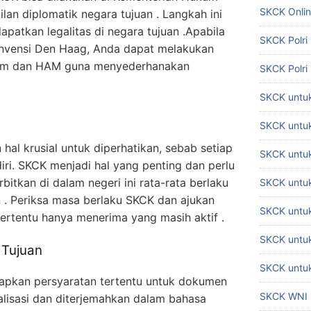
SKCK Onli
lan diplomatik negara tujuan . Langkah ini
atkan legalitas di negara tujuan .Apabila
SKCK Polri
onvensi Den Haag, Anda dapat melakukan
ukum dan HAM guna menyederhanakan
SKCK Polri
SKCK untuk
SKCK untuk
al krusial untuk diperhatikan, sebab setiap
SKCK untuk
iri. SKCK menjadi hal yang penting dan perlu
bitkan di dalam negeri ini rata-rata berlaku
SKCK untu
 . Periksa masa berlaku SKCK dan ajukan
SKCK untu
tertentu hanya menerima yang masih aktif .
SKCK untuk
 Tujuan
SKCK untuk
apkan persyaratan tertentu untuk dokumen
SKCK WNI
alisasi dan diterjemahkan dalam bahasa