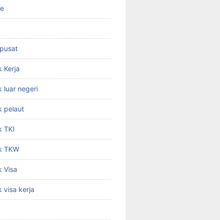
ne
 pusat
 Kerja
 luar negeri
 pelaut
k TKI
k TKW
 Visa
 visa kerja