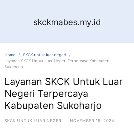
Skip
to
content
skckmabes.my.id
Home
SKCK untuk luar negeri
Layanan SKCK Untuk Luar Negeri Terpercaya Kabupaten
Sukoharjo
Layanan SKCK Untuk Luar
Negeri Terpercaya
Kabupaten Sukoharjo
SKCK UNTUK LUAR NEGERI
·
NOVEMBER 15, 2024