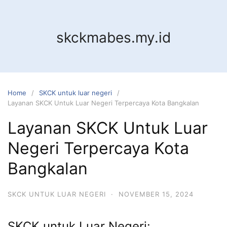
Skip
to
content
skckmabes.my.id
Home
SKCK untuk luar negeri
Layanan SKCK Untuk Luar Negeri Terpercaya Kota Bangkalan
Layanan SKCK Untuk Luar
Negeri Terpercaya Kota
Bangkalan
SKCK UNTUK LUAR NEGERI
·
NOVEMBER 15, 2024
SKCK untuk Luar Negeri: