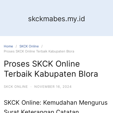
Skip
to
content
skckmabes.my.id
Home
SKCK Online
Proses SKCK Online Terbaik Kabupaten Blora
Proses SKCK Online
Terbaik Kabupaten Blora
SKCK ONLINE
·
NOVEMBER 16, 2024
SKCK Online: Kemudahan Mengurus
Surat Keterangan Catatan