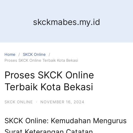
Skip
to
content
skckmabes.my.id
Home
SKCK Online
Proses SKCK Online Terbaik Kota Bekasi
Proses SKCK Online
Terbaik Kota Bekasi
SKCK ONLINE
·
NOVEMBER 16, 2024
SKCK Online: Kemudahan Mengurus
Surat Keterangan Catatan