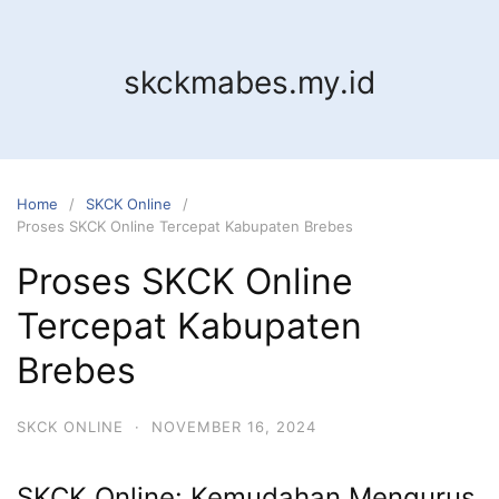
Skip
to
content
skckmabes.my.id
Home
SKCK Online
Proses SKCK Online Tercepat Kabupaten Brebes
Proses SKCK Online
Tercepat Kabupaten
Brebes
SKCK ONLINE
·
NOVEMBER 16, 2024
SKCK Online: Kemudahan Mengurus