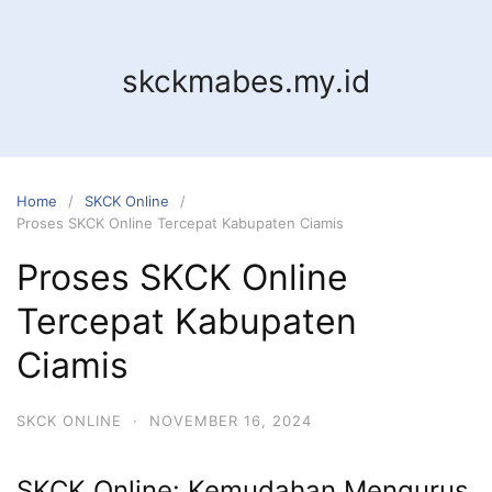
Skip
to
content
skckmabes.my.id
Home
SKCK Online
Proses SKCK Online Tercepat Kabupaten Ciamis
Proses SKCK Online
Tercepat Kabupaten
Ciamis
SKCK ONLINE
·
NOVEMBER 16, 2024
SKCK Online: Kemudahan Mengurus