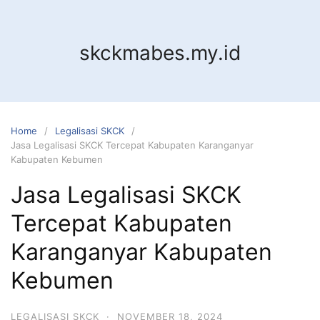
Skip
to
content
skckmabes.my.id
Home
Legalisasi SKCK
Jasa Legalisasi SKCK Tercepat Kabupaten Karanganyar
Kabupaten Kebumen
Jasa Legalisasi SKCK
Tercepat Kabupaten
Karanganyar Kabupaten
Kebumen
LEGALISASI SKCK
·
NOVEMBER 18, 2024