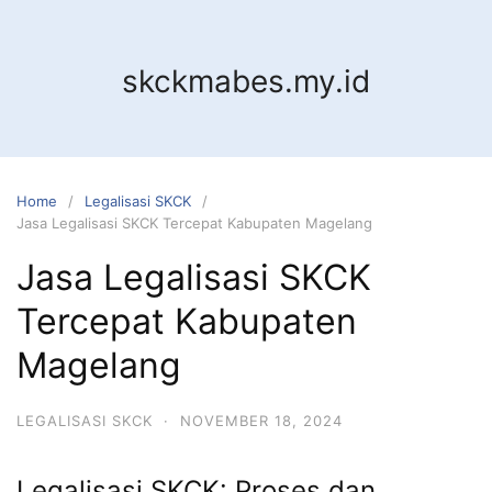
Skip
to
content
skckmabes.my.id
Home
Legalisasi SKCK
Jasa Legalisasi SKCK Tercepat Kabupaten Magelang
Jasa Legalisasi SKCK
Tercepat Kabupaten
Magelang
LEGALISASI SKCK
·
NOVEMBER 18, 2024
Legalisasi SKCK: Proses dan