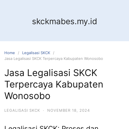
Skip
to
content
skckmabes.my.id
Home
Legalisasi SKCK
Jasa Legalisasi SKCK Terpercaya Kabupaten Wonosobo
Jasa Legalisasi SKCK
Terpercaya Kabupaten
Wonosobo
LEGALISASI SKCK
·
NOVEMBER 18, 2024
Legalisasi SKCK: Proses dan