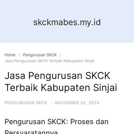
Skip
to
content
skckmabes.my.id
Home
Pengurusan SKCK
Jasa Pengurusan SKCK Terbaik Kabupaten Sinjai
Jasa Pengurusan SKCK
Terbaik Kabupaten Sinjai
PENGURUSAN SKCK
·
NOVEMBER 22, 2024
Pengurusan SKCK: Proses dan
Persyaratannya