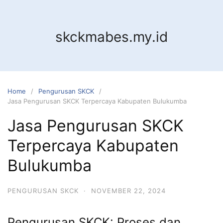
Skip
to
content
skckmabes.my.id
Home
Pengurusan SKCK
Jasa Pengurusan SKCK Terpercaya Kabupaten Bulukumba
Jasa Pengurusan SKCK
Terpercaya Kabupaten
Bulukumba
PENGURUSAN SKCK
·
NOVEMBER 22, 2024
Pengurusan SKCK: Proses dan