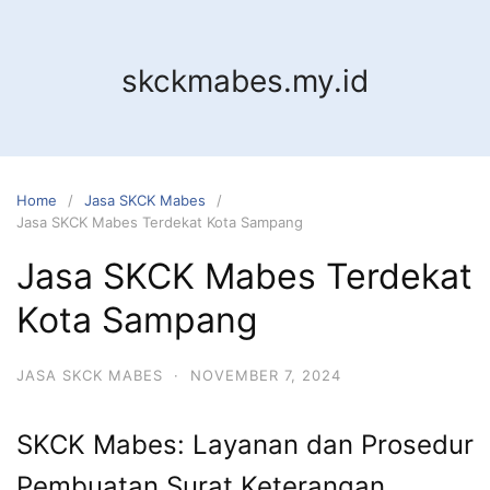
Skip
to
content
skckmabes.my.id
Home
Jasa SKCK Mabes
Jasa SKCK Mabes Terdekat Kota Sampang
Jasa SKCK Mabes Terdekat
Kota Sampang
JASA SKCK MABES
·
NOVEMBER 7, 2024
SKCK Mabes: Layanan dan Prosedur
Pembuatan Surat Keterangan