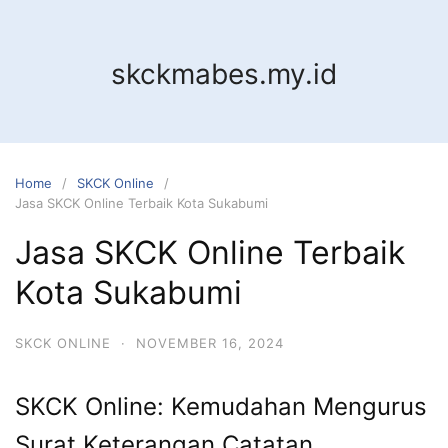
Skip
to
content
skckmabes.my.id
Home
SKCK Online
Jasa SKCK Online Terbaik Kota Sukabumi
Jasa SKCK Online Terbaik
Kota Sukabumi
SKCK ONLINE
·
NOVEMBER 16, 2024
SKCK Online: Kemudahan Mengurus
Surat Keterangan Catatan