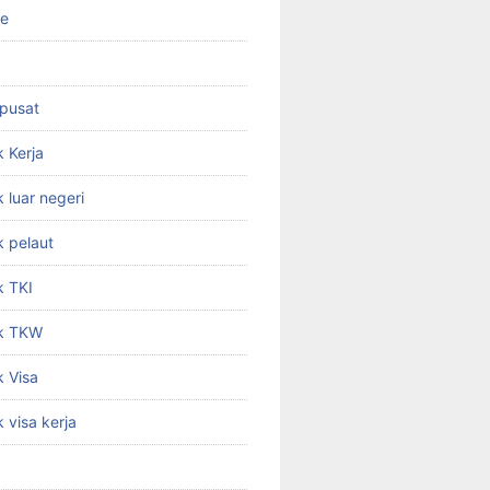
ne
 pusat
 Kerja
 luar negeri
 pelaut
k TKI
k TKW
 Visa
 visa kerja