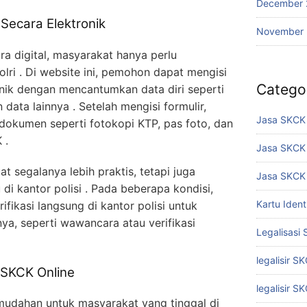
December 
ecara Elektronik
November
 digital, masyarakat hanya perlu
lri . Di website ini, pemohon dapat mengisi
Catego
onik dengan mencantumkan data diri seperti
data lainnya . Setelah mengisi formulir,
Jasa SKCK 
okumen seperti fotokopi KTP, pas foto, dan
 .
Jasa SKCK
t segalanya lebih praktis, tetapi juga
Jasa SKCK 
 kantor polisi . Pada beberapa kondisi,
Kartu Iden
ikasi langsung di kantor polisi untuk
ya, seperti wawancara atau verifikasi
Legalisasi
legalisir S
SKCK Online
legalisir S
udahan untuk masyarakat yang tinggal di