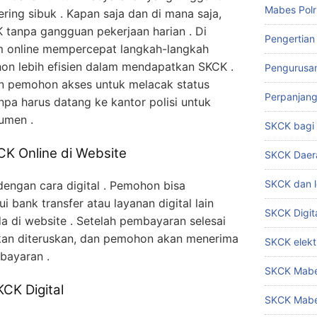
Mabes Polr
ring sibuk . Kapan saja dan di mana saja,
tanpa gangguan pekerjaan harian . Di
Pengertian
em online mempercepat langkah-langkah
on lebih efisien dalam mendapatkan SKCK .
Pengurusa
 pemohon akses untuk melacak status
Perpanjan
anpa harus datang ke kantor polisi untuk
umen .
SKCK bag
K Online di Website
SKCK Daer
SKCK dan l
dengan cara digital . Pemohon bisa
bank transfer atau layanan digital lain
SKCK Digit
a di website . Setelah pembayaran selesai
kan diteruskan, dan pemohon akan menerima
SKCK elekt
bayaran .
SKCK Mabes
CK Digital
SKCK Mabe