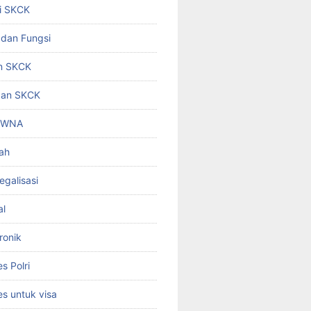
i SKCK
 dan Fungsi
n SKCK
gan SKCK
i WNA
ah
egalisasi
al
ronik
 Polri
s untuk visa