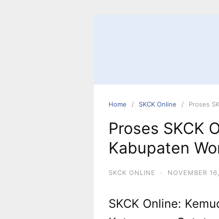
Skip
to
content
Home
SKCK Online
Proses S
Proses SKCK O
Kabupaten Wo
SKCK ONLINE
·
NOVEMBER 16,
SKCK Online: Kemu