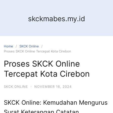
Skip
to
content
skckmabes.my.id
Home
SKCK Online
Proses SKCK Online Tercepat Kota Cirebon
Proses SKCK Online
Tercepat Kota Cirebon
SKCK ONLINE
·
NOVEMBER 16, 2024
SKCK Online: Kemudahan Mengurus
Surat Keterangan Catatan