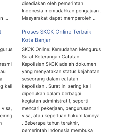
disediakan oleh pemerintah
Indonesia memudahkan pengajuan .
an …
Masyarakat dapat memperoleh …
t
Proses SKCK Online Terbaik
Kota Banjar
gurus
SKCK Online: Kemudahan Mengurus
Surat Keterangan Catatan
 resmi
Kepolisian SKCK adalah dokumen
tau
yang menyatakan status kejahatan
da
seseorang dalam catatan
g kali
kepolisian . Surat ini sering kali
diperlukan dalam berbagai
kegiatan administratif, seperti
visa,
mencari pekerjaan, pengurusan
eiring
visa, atau keperluan hukum lainnya
h
. Beberapa tahun terakhir,
pemerintah Indonesia membuka