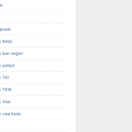
ne
 pusat
 Kerja
 luar negeri
 pelaut
k TKI
k TKW
 Visa
 visa kerja