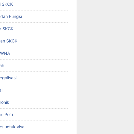
i SKCK
 dan Fungsi
n SKCK
gan SKCK
i WNA
ah
egalisasi
al
ronik
 Polri
s untuk visa