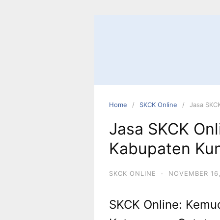
Skip
to
content
Home
SKCK Online
Jasa SKCK
Jasa SKCK Onl
Kabupaten Ku
SKCK ONLINE
·
NOVEMBER 16,
SKCK Online: Kemu