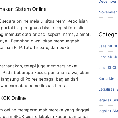
December 
akan Sistem Online
November
ecara online melalui situs resmi Kepolisian
i portal ini, pengguna bisa mengisi formulir
Catego
ng memuat data pribadi seperti nama, alamat,
innya . Pemohon diwajibkan mengunggah
Jasa SKCK 
linan KTP, foto terbaru, dan bukti
Jasa SKCK
derhanakan, tetapi juga mempersingkat
Jasa SKCK 
i . Pada beberapa kasus, pemohon diwajibkan
Kartu Iden
angsung di Polres sebagai bagian dari
wawancara atau pemeriksaan berkas .
Legalisasi
KCK Online
legalisir S
rm online mempermudah mereka yang tinggal
legalisir S
gurusan SKCK bisa dilakukan kapan pun tanpa