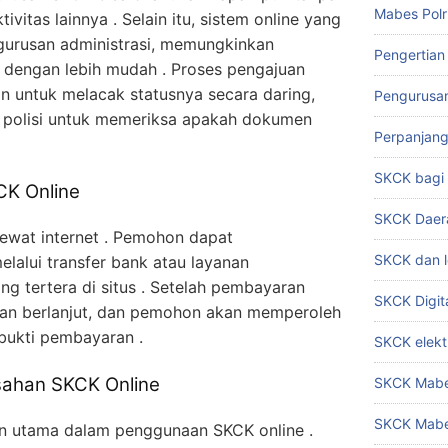
Mabes Polr
ivitas lainnya . Selain itu, sistem online yang
urusan administrasi, memungkinkan
Pengertian
engan lebih mudah . Proses pengajuan
untuk melacak statusnya secara daring,
Pengurusa
r polisi untuk memeriksa apakah dokumen
Perpanjan
SKCK bag
CK Online
SKCK Daer
lewat internet . Pemohon dapat
SKCK dan l
alui transfer bank atau layanan
ng tertera di situs . Setelah pembayaran
SKCK Digit
an berlanjut, dan pemohon akan memperoleh
bukti pembayaran .
SKCK elekt
sahan SKCK Online
SKCK Mabes
SKCK Mabe
n utama dalam penggunaan SKCK online .