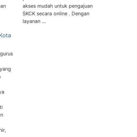
nan
akses mudah untuk pengajuan
SKCK secara online . Dengan
layanan …
Kota
gurus
 yang
h
ya
ti
an
ir,