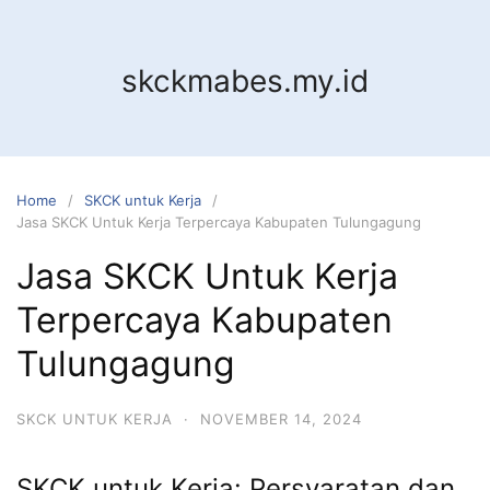
Skip
to
content
skckmabes.my.id
Home
SKCK untuk Kerja
Jasa SKCK Untuk Kerja Terpercaya Kabupaten Tulungagung
Jasa SKCK Untuk Kerja
Terpercaya Kabupaten
Tulungagung
SKCK UNTUK KERJA
·
NOVEMBER 14, 2024
SKCK untuk Kerja: Persyaratan dan