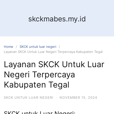
Skip
to
content
skckmabes.my.id
Home
SKCK untuk luar negeri
Layanan SKCK Untuk Luar Negeri Terpercaya Kabupaten Tegal
Layanan SKCK Untuk Luar
Negeri Terpercaya
Kabupaten Tegal
SKCK UNTUK LUAR NEGERI
·
NOVEMBER 15, 2024
SKCK untuk Luar Negeri: