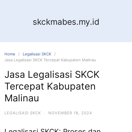
Skip
to
content
skckmabes.my.id
Home
Legalisasi SKCK
Jasa Legalisasi SKCK Tercepat Kabupaten Malinau
Jasa Legalisasi SKCK
Tercepat Kabupaten
Malinau
LEGALISASI SKCK
·
NOVEMBER 18, 2024
Legalisasi SKCK: Proses dan