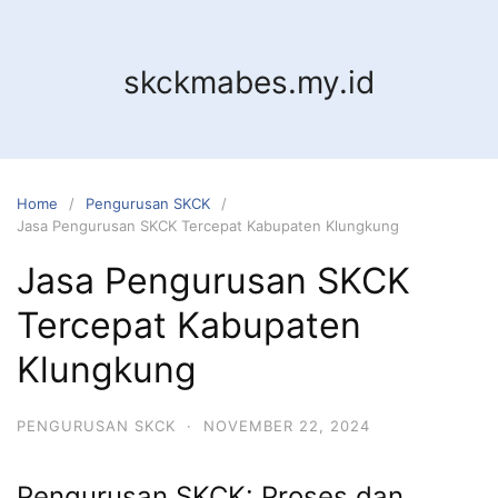
Skip
to
content
skckmabes.my.id
Home
Pengurusan SKCK
Jasa Pengurusan SKCK Tercepat Kabupaten Klungkung
Jasa Pengurusan SKCK
Tercepat Kabupaten
Klungkung
PENGURUSAN SKCK
·
NOVEMBER 22, 2024
Pengurusan SKCK: Proses dan